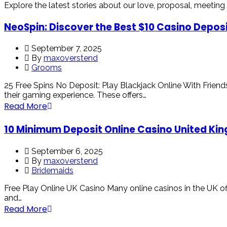
Explore the latest stories about our love, proposal, meetin
NeoSpin: Discover the Best $10 Casino Deposi
September 7, 2025
By
maxoverstend
Grooms
25 Free Spins No Deposit: Play Blackjack Online With Friends 
their gaming experience. These offers…
Read More
10 Minimum Deposit Online Casino United Ki
September 6, 2025
By
maxoverstend
Bridemaids
Free Play Online UK Casino Many online casinos in the UK off
and…
Read More