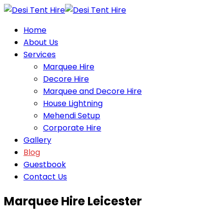
Home
About Us
Services
Marquee Hire
Decore Hire
Marquee and Decore Hire
House Lightning
Mehendi Setup
Corporate Hire
Gallery
Blog
Guestbook
Contact Us
Marquee Hire Leicester