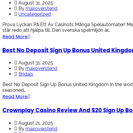
August 31, 2025
By
maxoverstend
Uncategorized
Prova Lyckan På Ett Av Casinots Många Spelautomater! Med
står redo att hjälpa till. Den svenska spelmiljön är…
Read More
Best No Deposit Sign Up Bonus United Kingd
August 31, 2025
By
maxoverstend
Bridals
Best No Deposit Sign Up Bonus United Kingdom In the world 
seasoned…
Read More
Crownplay Casino Review And $20 Sign Up B
August 21, 2025
By
maxoverstend