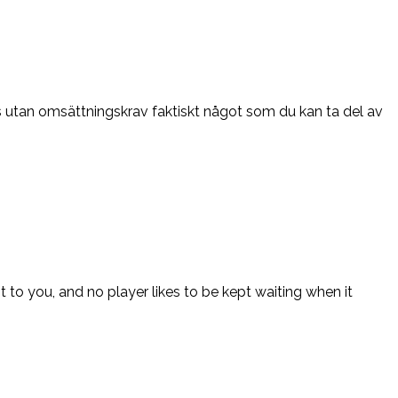
s utan omsättningskrav faktiskt något som du kan ta del av
 you, and no player likes to be kept waiting when it