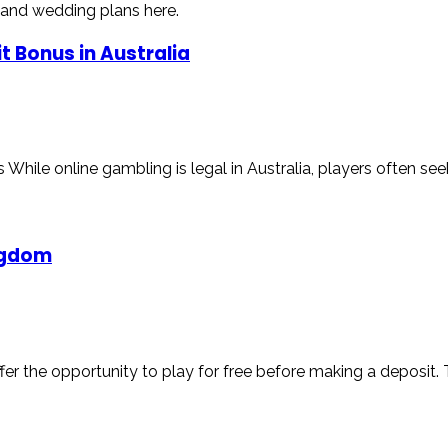
g and wedding plans here.
t Bonus in Australia
While online gambling is legal in Australia, players often seek
ngdom
er the opportunity to play for free before making a deposit. T